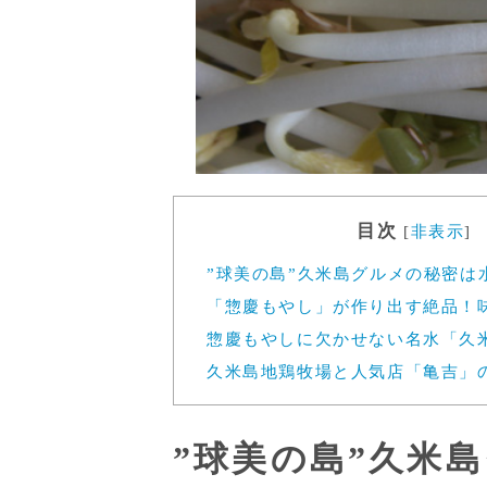
目次
[
非表示
]
”球美の島”久米島グルメの秘密は
「惣慶もやし」が作り出す絶品！
惣慶もやしに欠かせない名水「久
久米島地鶏牧場と人気店「亀吉」
”球美の島”久米