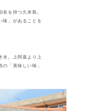
別名を持つ久米島。
い味」があることを
き水。上阿嘉より上
島の「美味しい味」