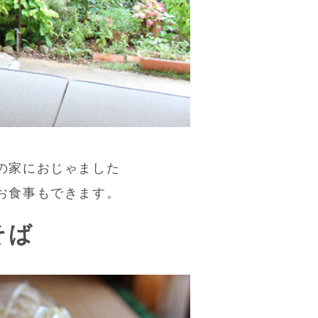
の家におじゃました
お食事もできます。
そば