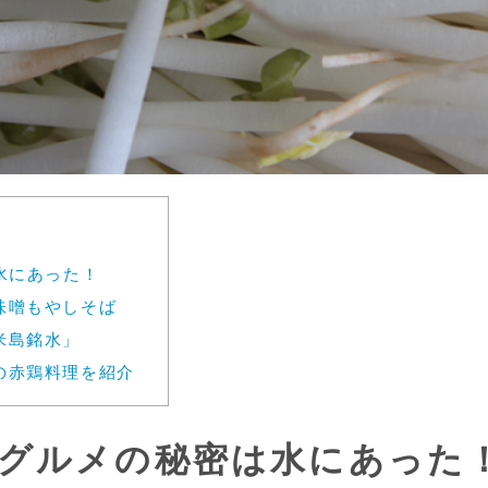
水にあった！
味噌もやしそば
米島銘水」
の赤鶏料理を紹介
島グルメの秘密は水にあった