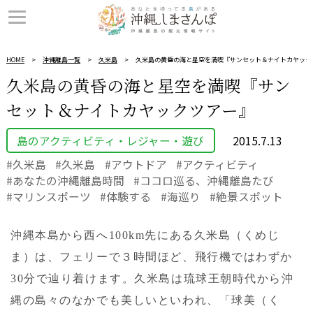
HOME
沖縄離島一覧
久米島
久米島の黄昏の海と星空を満喫『サンセット＆ナイトカヤック
久米島の黄昏の海と星空を満喫『サン
セット＆ナイトカヤックツアー』
島のアクティビティ・レジャー・遊び
2015.7.13
久米島
久米島
アウトドア
アクティビティ
あなたの沖縄離島時間
ココロ巡る、沖縄離島たび
マリンスポーツ
体験する
海巡り
絶景スポット
沖縄本島から西へ100km先にある久米島（くめじ
ま）は、フェリーで３時間ほど、飛行機ではわずか
30分で辿り着けます。久米島は琉球王朝時代から沖
縄の島々のなかでも美しいといわれ、「球美（く