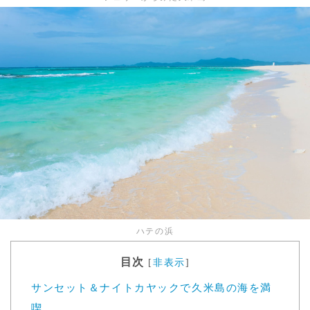
ハテの浜
目次
[
非表示
]
サンセット＆ナイトカヤックで久米島の海を満
喫