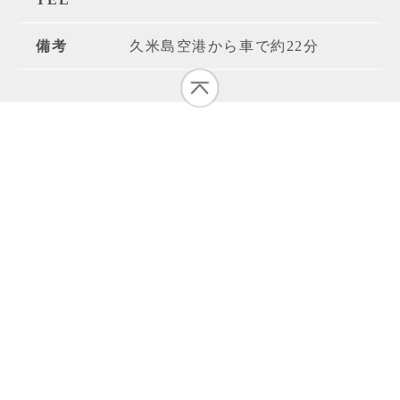
備考
久米島空港から車で約22分
アーラ浜（阿良ビーチ）
住所
TEL
備考
久米島空港から車で約46分