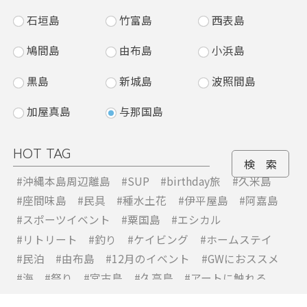
石垣島
竹富島
西表島
鳩間島
由布島
小浜島
黒島
新城島
波照間島
加屋真島
与那国島
宮古島
伊平屋島
久米島
池間島
野甫島
大神島
伊是名島
HOT TAG
来間島
伊江島
伊良部島
水納島
下地島
津堅島
#沖縄本島周辺離島
#SUP
#birthday旅
#久米島
#座間味島
#民具
#種水土花
#伊平屋島
#阿嘉島
多良間島
久高島
水納島
粟国島
渡名喜島
#スポーツイベント
#粟国島
#エシカル
座間味島
阿嘉島
慶留間島
#リトリート
#釣り
#ケイビング
#ホームステイ
#民泊
#由布島
#12月のイベント
#GWにおススメ
渡嘉敷島
北大東島
南大東島
#海
#祭り
#宮古島
#久高島
#アートに触れる
#アウトドア
#アクティビティ