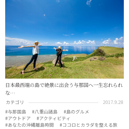
日本最西端の島で絶景に出会う与那国へ一生忘れられ
な…
カテゴリ
2017.9.28
与那国島
八重山諸島
島のグルメ
アウトドア
アクティビティ
あなたの沖縄離島時間
ココロとカラダを整える旅