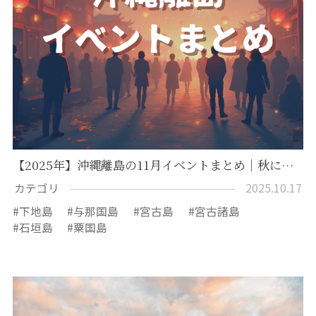
【2025年】沖縄離島の11月イベントまとめ｜秋に…
カテゴリ
2025.10.17
下地島
与那国島
宮古島
宮古諸島
石垣島
粟国島