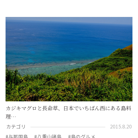
カジキマグロと長命草、日本でいちばん西にある島料
理…
カテゴリ
2015.8.20
与那国島
八重山諸島
島のグルメ