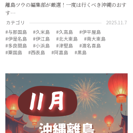
離島ツウの編集部が厳選！一度は行くべき沖縄のおす
す…
カテゴリ
2025.11.7
与那国島
久米島
久高島
伊平屋島
伊是名島
伊江島
北大東島
南大東島
多良間島
小浜島
津堅島
渡名喜島
粟国島
西表島
阿嘉島
黒島