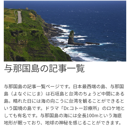
#あなたの沖縄離島時間
#イベント
#ウェルネス旅
#カフェごはん
#キャンプ
#グランピング
#グルメ
#ココロとカラダを整える旅
#ココロ巡る、沖縄離島たび
#サイクリング
#サウナ
#サステナブル旅
#スロートラベル
#スロー旅
#フォトジェニック旅
#フォトスポット
#マリンスポーツ
#ヨガ
#リゾート
#リゾートグランピング
#リラクゼーション
与那国島の記事一覧
#ワーケーション
#伊良部
#体験する
#名産品
#味わう
#女子旅
#宮古
#島のお土産
#島のグルメ
#島んちゅガイド
#星のや
#星空
与那国島の記事一覧ページです。日本最西端の島、与那国
島（よなぐにじま）は石垣島と台湾のちょうど中間にある
#歴史と文化を学ぶ旅
#泊まる
#海巡り
島。晴れた日には海の向こうに台湾を観ることができると
#海洋深層水
#直行便
#秘境巡り
#絶景スポット
いう国境の島です。ドラマ「Dr.コトー診療所」のロケ地と
#自然に触れる
#記憶に残る島の旅へ
#買う
しても有名です。与那国島の海には全長100mという海底
地形が眠っており、地球の神秘を感じることができます。