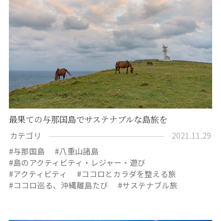
最果ての与那国島でサステナブルな島旅を
カテゴリ
2021.11.29
与那国島
八重山諸島
島のアクティビティ・レジャー・遊び
アクティビティ
ココロとカラダを整える旅
ココロ巡る、沖縄離島たび
サステナブル旅