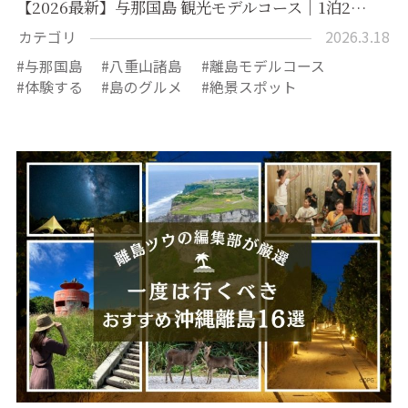
【2026最新】与那国島 観光モデルコース｜1泊2…
カテゴリ
2026.3.18
与那国島
八重山諸島
離島モデルコース
体験する
島のグルメ
絶景スポット