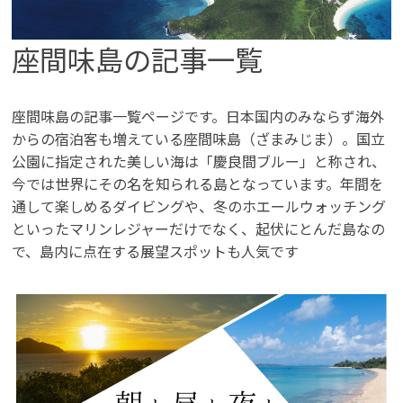
#マリンスポーツ
#ヨガ
#リゾート
#リゾートグランピング
#リラクゼーション
座間味島の記事一覧
#ワーケーション
#伊良部
#体験する
#名産品
#味わう
#女子旅
#宮古
#島のお土産
#島のグルメ
#島んちゅガイド
#星のや
#星空
座間味島の記事一覧ページです。日本国内のみならず海外
からの宿泊客も増えている座間味島（ざまみじま）。国立
#歴史と文化を学ぶ旅
#泊まる
#海巡り
公園に指定された美しい海は「慶良間ブルー」と称され、
#海洋深層水
#直行便
#秘境巡り
#絶景スポット
今では世界にその名を知られる島となっています。年間を
#自然に触れる
#記憶に残る島の旅へ
#買う
通して楽しめるダイビングや、冬のホエールウォッチング
といったマリンレジャーだけでなく、起伏にとんだ島なの
で、島内に点在する展望スポットも人気です