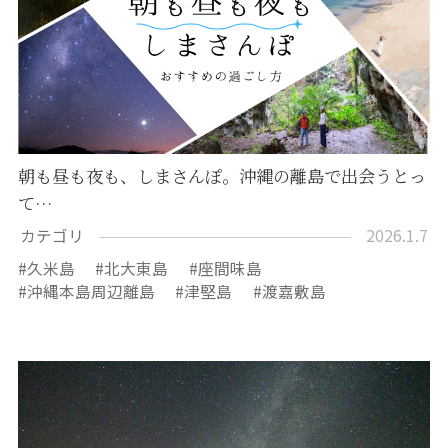
朝も昼も夜も、しまさんぽ。沖縄の離島で出会うとっ
て…
カテゴリ
2026.1.7
久米島
北大東島
座間味島
沖縄本島周辺離島
津堅島
渡嘉敷島