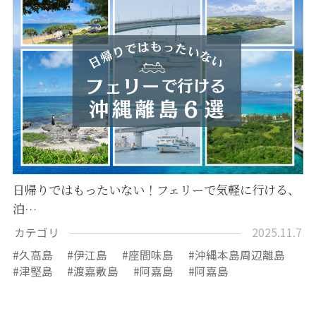
日帰りではもったいない！フェリーで気軽に行ける、
泊…
カテゴリ
2025.11.7
久高島
伊江島
座間味島
沖縄本島周辺離島
津堅島
渡嘉敷島
阿嘉島
阿嘉島