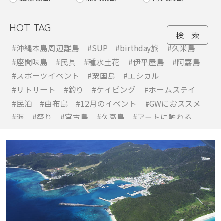
久米島
HOT TAG
#沖縄本島周辺離島
#SUP
#birthday旅
#久米島
#座間味島
#民具
#種水土花
#伊平屋島
#阿嘉島
#スポーツイベント
#粟国島
#エシカル
#リトリート
#釣り
#ケイビング
#ホームステイ
#民泊
#由布島
#12月のイベント
#GWにおススメ
#海
#祭り
#宮古島
#久高島
#アートに触れる
#アウトドア
#アクティビティ
#あなたの沖縄離島時間
#イベント
#ウェルネス旅
#カフェごはん
#キャンプ
#グランピング
#グルメ
#ココロとカラダを整える旅
#ココロ巡る、沖縄離島たび
#サイクリング
#サウナ
#サステナブル旅
#スロートラベル
#スロー旅
#フォトジェニック旅
#フォトスポット