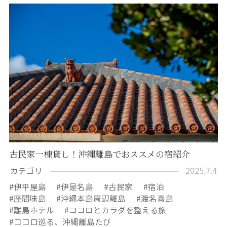
古民家一棟貸し！沖縄離島でおススメの宿紹介
カテゴリ
2025.7.4
伊平屋島
伊是名島
古民家
宿泊
座間味島
沖縄本島周辺離島
渡名喜島
離島ホテル
ココロとカラダを整える旅
ココロ巡る、沖縄離島たび