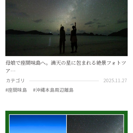
母娘で座間味島へ。満天の星に包まれる絶景フォトツ
ア…
カテゴリ
2025.11.27
座間味島
沖縄本島周辺離島