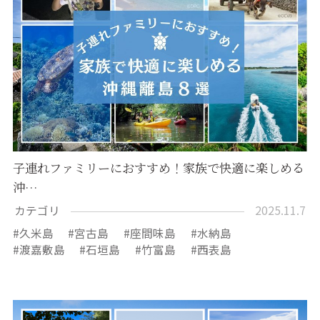
子連れファミリーにおすすめ！家族で快適に楽しめる
沖…
カテゴリ
2025.11.7
久米島
宮古島
座間味島
水納島
渡嘉敷島
石垣島
竹富島
西表島