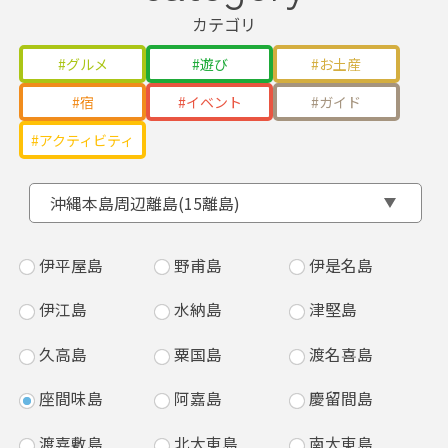
カテゴリ
グルメ
遊び
お土産
宿
イベント
ガイド
アクティビティ
沖縄本島周辺離島(15離島)
石垣島
宮古島
伊平屋島
竹富島
池間島
野甫島
西表島
大神島
伊是名島
鳩間島
来間島
伊江島
由布島
伊良部島
水納島
小浜島
下地島
津堅島
黒島
多良間島
久高島
新城島
水納島
粟国島
波照間島
渡名喜島
加屋真島
座間味島
与那国島
阿嘉島
慶留間島
渡嘉敷島
北大東島
南大東島