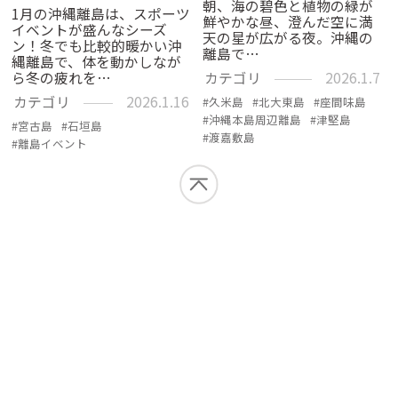
朝、海の碧色と植物の緑が
1月の沖縄離島は、スポーツ
鮮やかな昼、澄んだ空に満
イベントが盛んなシーズ
天の星が広がる夜。沖縄の
ン！冬でも比較的暖かい沖
離島で…
縄離島で、体を動かしなが
ら冬の疲れを…
カテゴリ
2026.1.7
カテゴリ
2026.1.16
久米島
北大東島
座間味島
沖縄本島周辺離島
津堅島
宮古島
石垣島
渡嘉敷島
離島イベント
INFORMATION
オーハ島情報