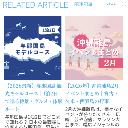
RELATED ARTICLE
関連記事
VIEW ALL
【2026最新】与那国島 観
【2026年】沖縄離島2月
光モデルコース｜1泊2日
イベントまとめ｜宮古・
で巡る絶景・グルメ・体験
久米・西表島の行事
ルート
2月の沖縄離島は、様々なイ
ベントが盛りだくさん！伝
与那国島は1泊2日でどこま
統工芸や泡盛、マラソン大
で回れる？ 日本の最西端に
会まで、幅広いジャンルの
位置する与那国島。野生の