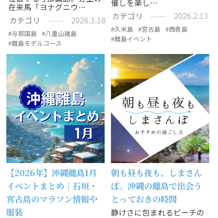
催しを楽し…
在来馬「ヨナグニウ…
カテゴリ
2026.2.13
カテゴリ
2026.3.18
久米島
宮古島
西表島
与那国島
八重山諸島
離島イベント
離島モデルコース
【2026年】沖縄離島1月
朝も昼も夜も、しまさん
イベントまとめ｜石垣・
ぽ。沖縄の離島で出会う
宮古島のマラソン情報や
とっておきの時間
服装
静けさに包まれるビーチの