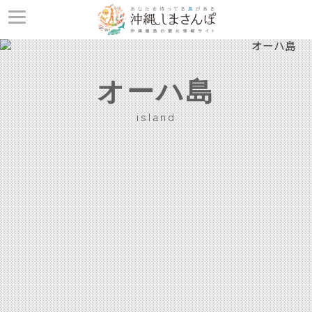
オーハ島
island