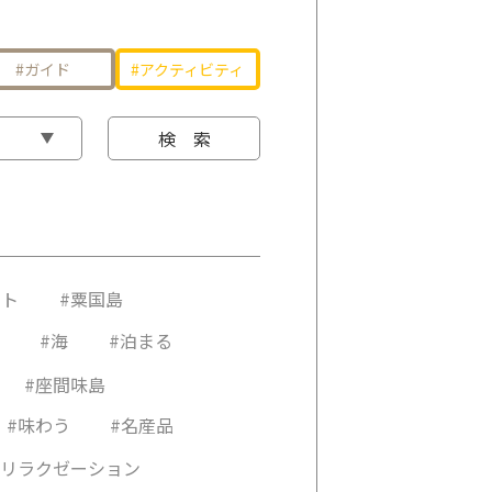
ガイド
アクティビティ
由布島
伊良部島
水納島
加屋真島
座間味島
南大東島
ット
#粟国島
#海
#泊まる
#座間味島
#味わう
#名産品
#リラクゼーション