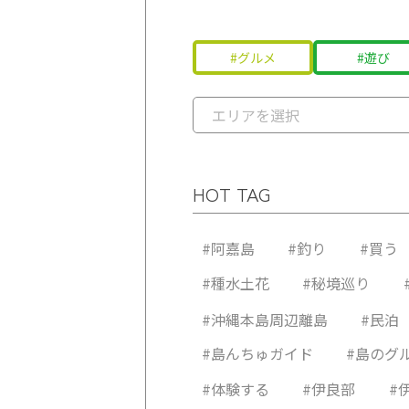
グルメ
遊び
エリアを選択
石垣島
宮古島
伊平屋島
久米島
竹
池
野
HOT TAG
小浜島
下地島
津堅島
黒
多
久
与那国島
阿嘉島
慶
#阿嘉島
#釣り
#買う
#種水土花
#秘境巡り
#沖縄本島周辺離島
#民泊
#島んちゅガイド
#島のグ
#体験する
#伊良部
#