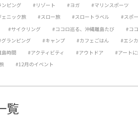
ランピング
#リゾート
#ヨガ
#マリンスポーツ
ジェニック旅
#スロー旅
#スロートラベル
#スポ
#サイクリング
#ココロ巡る、沖縄離島たび
#コ
#グランピング
#キャンプ
#カフェごはん
#エシ
離島時間
#アクティビティ
#アウトドア
#アート
y旅
#12月のイベント
一覧