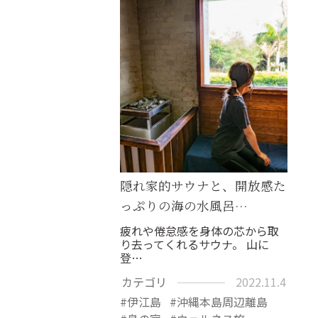
隠れ家的サウナと、開放感た
っぷりの海の水風呂…
疲れや倦怠感を身体の芯から取
り去ってくれるサウナ。 山に
登…
カテゴリ
2022.11.4
伊江島
沖縄本島周辺離島