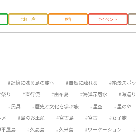
お土産
宿
イベント
富島
間島
甫島
西表島
大神島
伊是名島
鳩間島
来間島
伊江島
島
良間島
高島
新城島
水納島
粟国島
波照間島
渡名喜島
留間島
渡嘉敷島
北大東島
#記憶に残る島の旅へ
#自然に触れる
#絶景スポ
#祭り
#直行便
#由布島
#海洋深層水
#海巡り
#民具
#歴史と文化を学ぶ旅
#星空
#星のや
ルメ
#島のお土産
#宮古島
#宮古
#女子旅
伊平屋島
#久高島
#久米島
#ワーケーション