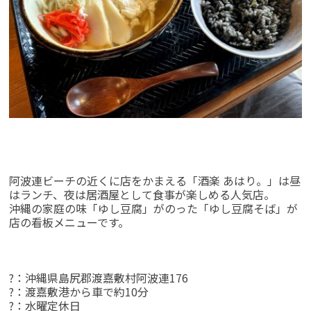
阿波連ビーチの近くに店をかまえる「酒楽 あはり。」は昼
はランチ、夜は居酒屋として食事が楽しめる人気店。
沖縄の家庭の味「ゆし豆腐」がのった「ゆし豆腐そば」が
店の看板メニューです。
?：沖縄県島尻郡渡嘉敷村阿波連176
?：渡嘉敷港から車で約10分
?：水曜定休日