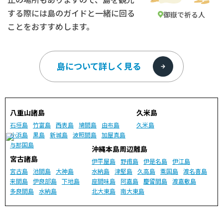
する際には島のガイドと一緒に回る
御嶽で祈る人
ことをおすすめします。
島について詳しく見る
八重山諸島
久米島
石垣島
竹富島
西表島
鳩間島
由布島
久米島
小浜島
黒島
新城島
波照間島
加屋真島
与那国島
沖縄本島周辺離島
宮古諸島
伊平屋島
野甫島
伊是名島
伊江島
宮古島
池間島
大神島
水納島
津堅島
久高島
粟国島
渡名喜島
来間島
伊良部島
下地島
座間味島
阿嘉島
慶留間島
渡嘉敷島
多良間島
水納島
北大東島
南大東島