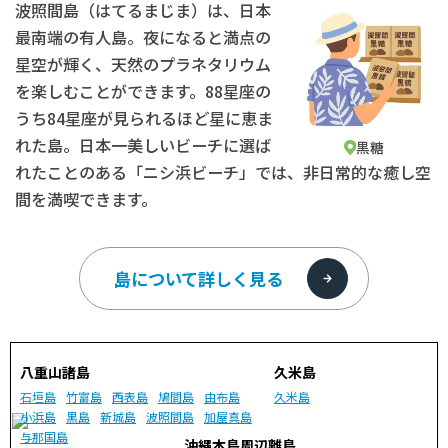
波照間島（はてるまじま）は、日本
最南端の有人島。夜になると満点の
星空が輝く、天然のプラネタリウム
を楽しむことができます。88星座の
うち84星座が見られるほど星に恵ま
れた島。日本一美しいビーチに選ば
黒糖
れたことのある「ニシ浜ビーチ」では、非日常的な癒し空
間を満喫できます。
島について詳しく見る
八重山諸島
久米島
石垣島
竹富島
西表島
鳩間島
由布島
久米島
小浜島
黒島
新城島
波照間島
加屋真島
与那国島
沖縄本島周辺離島