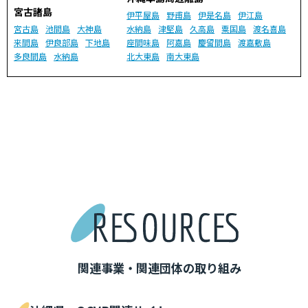
宮古諸島
伊平屋島
野甫島
伊是名島
伊江島
宮古島
池間島
大神島
水納島
津堅島
久高島
粟国島
渡名喜島
来間島
伊良部島
下地島
座間味島
阿嘉島
慶留間島
渡嘉敷島
多良間島
水納島
北大東島
南大東島
関連事業・関連団体の取り組み