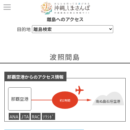
離島へのアクセス
目的地
波照間島
那覇空港からのアクセス情報
那覇空港
約1時間
南ぬ島石垣空港
ANA
JTA
RAC
ｿﾗｼﾄﾞ