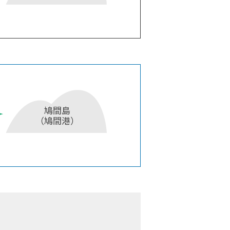
鳩間島
（鳩間港）