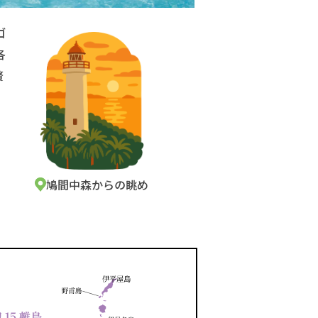
ゴ
各
贅
鳩間中森からの眺め