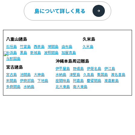
島について詳しく見る
八重山諸島
久米島
石垣島
竹富島
西表島
鳩間島
由布島
久米島
小浜島
黒島
新城島
波照間島
加屋真島
与那国島
沖縄本島周辺離島
宮古諸島
伊平屋島
野甫島
伊是名島
伊江島
宮古島
池間島
大神島
水納島
津堅島
久高島
粟国島
渡名喜島
来間島
伊良部島
下地島
座間味島
阿嘉島
慶留間島
渡嘉敷島
多良間島
水納島
北大東島
南大東島