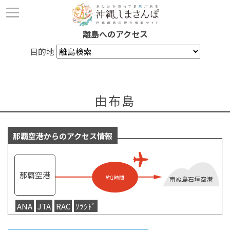
離島へのアクセス
目的地
由布島
那覇空港からのアクセス情報
那覇空港
約1時間
南ぬ島石垣空港
ANA
JTA
RAC
ｿﾗｼﾄﾞ