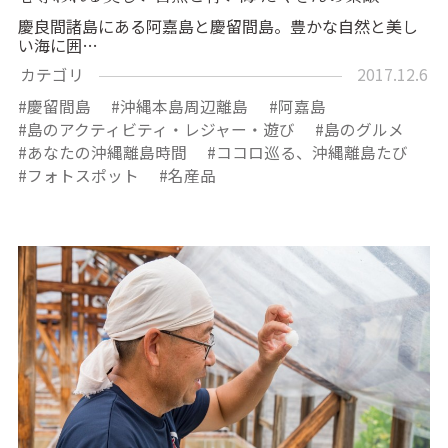
慶良間諸島にある阿嘉島と慶留間島。豊かな自然と美し
い海に囲…
カテゴリ
2017.12.6
慶留間島
沖縄本島周辺離島
阿嘉島
島のアクティビティ・レジャー・遊び
島のグルメ
あなたの沖縄離島時間
ココロ巡る、沖縄離島たび
フォトスポット
名産品