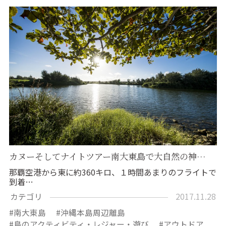
カヌーそしてナイトツアー南大東島で大自然の神…
那覇空港から東に約360キロ、１時間あまりのフライトで
到着…
カテゴリ
2017.11.28
南大東島
沖縄本島周辺離島
島のアクティビティ・レジャー・遊び
アウトドア