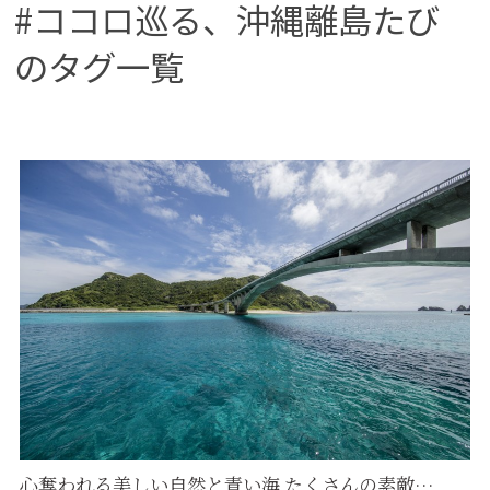
#ココロ巡る、沖縄離島たび
#名産品
#体験する
#伊良部
#伊平屋島
#久高島
#久米島
#ワーケーション
#リラクゼーション
のタグ一覧
#リトリート
#リゾートグランピング
#リゾート
#ヨガ
#マリンスポーツ
#ホームステイ
#フォトスポット
#フォトジェニック旅
#スロー旅
#スロートラベル
#スポーツイベント
#サステナブル旅
#サウナ
#サイクリング
#ココロ巡る、沖縄離島たび
#ココロとカラダを整える旅
#ケイビング
#グルメ
#グランピング
#キャンプ
#カフェごはん
#エシカル
#ウェルネス旅
#イベント
#あなたの沖縄離島時間
#アクティビティ
#アウトドア
#アートに触れる
#SUP
#GWにおススメ
#birthday旅
#12月のイベント
心奪われる美しい自然と青い海 たくさんの素敵…