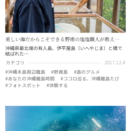
美しい海だからこそできる野甫の塩塩職人が教え…
沖縄県最北端の有人島、伊平屋島（いへやじま）と橋で
結ばれた…
カテゴリ
2017.12.4
沖縄本島周辺離島
野甫島
島のグルメ
あなたの沖縄離島時間
ココロ巡る、沖縄離島たび
フォトスポット
体験する