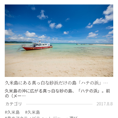
久米島にある真っ白な砂浜だけの島「ハテの浜」…
久米島の沖に広がる真っ白な砂の島、「ハテの浜」。前
の（メー…
カテゴリ
2017.8.8
久米島
久米島