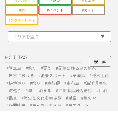
宿
イベント
ガイド
アクティビティ
エリアを選択
石垣島
宮古島
伊平屋島
久米島
竹富島
池間島
野甫島
西表島
大神島
伊是名島
HOT TAG
鳩間島
来間島
伊江島
由布島
伊良部島
水納島
小浜島
下地島
津堅島
#阿嘉島
#釣り
#買う
#記憶に残る島の旅へ
#自然に触れる
#絶景スポット
#粟国島
#種水土花
黒島
多良間島
久高島
新城島
水納島
粟国島
波照間島
渡名喜島
#秘境巡り
#祭り
#直行便
#由布島
#海洋深層水
加屋真島
座間味島
与那国島
阿嘉島
慶留間島
#海巡り
#海
#泊まる
#沖縄本島周辺離島
#民泊
#民具
#歴史と文化を学ぶ旅
#星空
#星のや
渡嘉敷島
北大東島
南大東島
#座間味島
#島んちゅガイド
#島のグルメ
#島のお土産
#宮古島
#宮古
#女子旅
#味わう