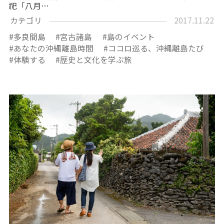
祀「八月…
カテゴリ
2017.11.22
多良間島
宮古諸島
島のイベント
あなたの沖縄離島時間
ココロ巡る、沖縄離島たび
体験する
歴史と文化を学ぶ旅