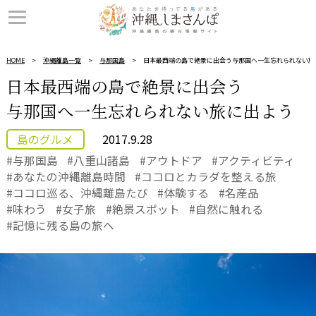
HOME
沖縄離島一覧
与那国島
日本最西端の島で絶景に出会う与那国へ一生忘れられない旅
日本最西端の島で絶景に出会う
与那国へ一生忘れられない旅に出よう
島のグルメ
2017.9.28
与那国島
八重山諸島
アウトドア
アクティビティ
あなたの沖縄離島時間
ココロとカラダを整える旅
ココロ巡る、沖縄離島たび
体験する
名産品
味わう
女子旅
絶景スポット
自然に触れる
記憶に残る島の旅へ