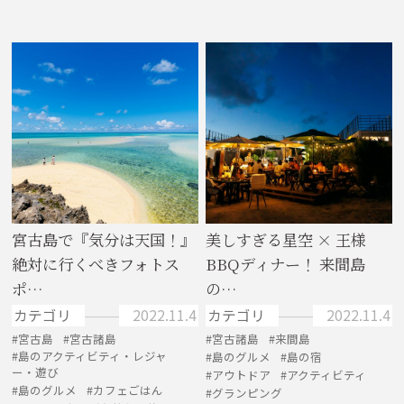
宮古島で『気分は天国！』
美しすぎる星空 × 王様
絶対に行くべきフォトス
BBQディナー！ 来間島
ポ…
の…
カテゴリ
2022.11.4
カテゴリ
2022.11.4
宮古島
宮古諸島
宮古諸島
来間島
島のアクティビティ・レジャ
島のグルメ
島の宿
ー・遊び
アウトドア
アクティビティ
島のグルメ
カフェごはん
グランピング