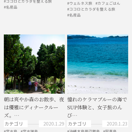
ココロとカラダを整える旅
ウェルネス旅
カフェごはん
名産品
ココロとカラダを整える旅
名産品
朝は爽やか森のお散歩、夜
憧れのケラマブルーの海で
は優雅にディナークルー
SUP体験と、女子旅のん
ズ。…
び…
カテゴリ
2020.1.29
カテゴリ
2020.1.23
宮古島
宮古諸島
沖縄本島周辺離島
阿嘉島