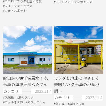
ココロとカラダを整える旅
ココロとカラダを整える旅
フォトジェニック旅
フォトスポット
蛇口から海洋深層水！ 久
カラダと地球に やさしく
米島の海洋天然水カフェ
美味しい 久米島の地産地
消…
カテゴリ
2022.11.4
カテゴリ
2022.11.4
久米島
島のグルメ
ウェルネス旅
カフェごはん
久米島
島のグルメ