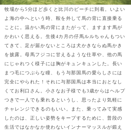
牧場から5分ほど歩くと比川のビーチに到着。いよい
よ海の中へという時、鞍を外して馬の背に直接乗る
ことに。温かい馬の背にまたがって、ますます馬が
かわいく思える。生後4カ月の仔馬ルルちゃんもつい
てきて、足が届かないところは犬かきならぬ馬かき
を披露。母馬フジコに甘えるような仕草や、他の馬
にじゃれつく様子には胸がキュンキュンした。長い
まつ毛につぶらな瞳、もう与那国馬の愛らしさには
完全にやられた！それに与那国馬は本当におとなし
くてお利口さん。小さなお子様でも3歳からはヘルプ
つきで一人でも乗れるというし、思ったより気軽に
チャレンジできるのもいい。また、乗ってみて実感
したのは、正しい姿勢をキープするために、普段の
生活ではなかなか使わないインナーマッスルが鍛え