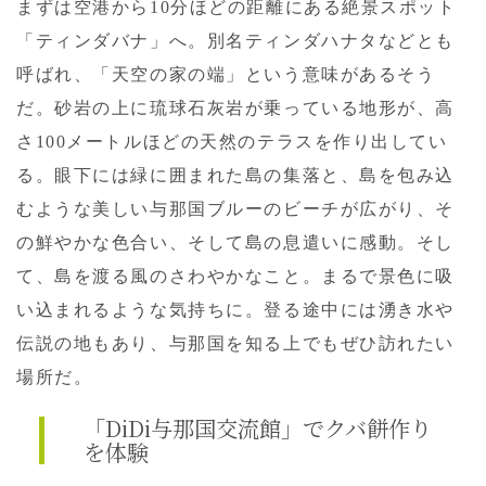
まずは空港から10分ほどの距離にある絶景スポット
「ティンダバナ」へ。別名ティンダハナタなどとも
呼ばれ、「天空の家の端」という意味があるそう
だ。砂岩の上に琉球石灰岩が乗っている地形が、高
さ100メートルほどの天然のテラスを作り出してい
る。眼下には緑に囲まれた島の集落と、島を包み込
むような美しい与那国ブルーのビーチが広がり、そ
の鮮やかな色合い、そして島の息遣いに感動。そし
て、島を渡る風のさわやかなこと。まるで景色に吸
い込まれるような気持ちに。登る途中には湧き水や
伝説の地もあり、与那国を知る上でもぜひ訪れたい
場所だ。
「DiDi
与那国交流館」で
クバ餅作り
を体験