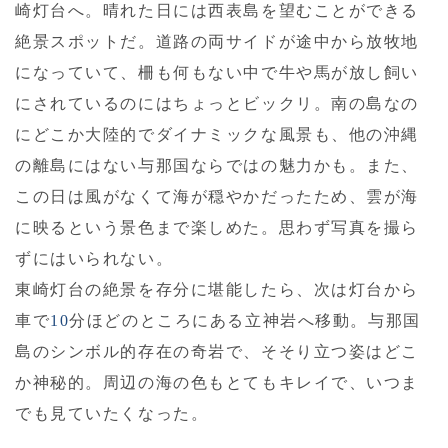
崎灯台へ。晴れた日には西表島を望むことができる
絶景スポットだ。道路の両サイドが途中から放牧地
になっていて、柵も何もない中で牛や馬が放し飼い
にされているのにはちょっとビックリ。南の島なの
にどこか大陸的でダイナミックな風景も、他の沖縄
の離島にはない与那国ならではの魅力かも。また、
この日は風がなくて海が穏やかだったため、雲が海
に映るという景色まで楽しめた。思わず写真を撮ら
ずにはいられない。
東崎灯台の絶景を存分に堪能したら、次は灯台から
車で
1
0
分ほどのところにある立神岩へ移動。与那国
島のシンボル的存在の奇岩で、そそり立つ姿はどこ
か神秘的。周辺の海の色もとてもキレイで、いつま
でも見ていたくなった。