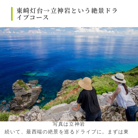
東崎灯台→立神岩という
絶景ドラ
イブコース
写真は立神岩
続いて、最西端の絶景を巡るドライブに。まずは東