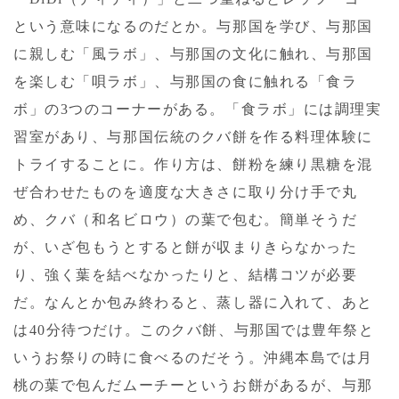
という意味になるのだとか。与那国を学び、与那国
に親しむ「風ラボ」、与那国の文化に触れ、与那国
を楽しむ「唄ラボ」、与那国の食に触れる「食ラ
ボ」の3つのコーナーがある。「食ラボ」には調理実
習室があり、与那国伝統のクバ餅を作る料理体験に
トライすることに。作り方は、餅粉を練り黒糖を混
ぜ合わせたものを適度な大きさに取り分け手で丸
め、クバ（和名ビロウ）の葉で包む。簡単そうだ
が、いざ包もうとすると餅が収まりきらなかった
り、強く葉を結べなかったりと、結構コツが必要
だ。なんとか包み終わると、蒸し器に入れて、あと
は40分待つだけ。このクバ餅、与那国では豊年祭と
いうお祭りの時に食べるのだそう。沖縄本島では月
桃の葉で包んだムーチーというお餅があるが、与那