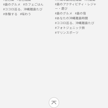
島のアクティビティ・レジャ
島のグルメ
カフェごはん
ー・遊び
ココロ巡る、沖縄離島たび
島のグルメ
島の宿
体験する
味わう
あなたの沖縄離島時間
ココロ巡る、沖縄離島たび
フォトジェニック旅
マリンスポーツ
ISLAND ARTICLE PICKS
与那国島のおすすめ記事