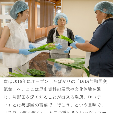
次は2016年にオープンしたばかりの「DiDi与那国交
流館」へ。ここは歴史資料の展示や文化体験を通
じ、与那国を深く知ることが出来る場所。Di（デ
ィ）とは与那国の言葉で「行こう」という意味で、
「DiDi（ディディ）」と二つ重ねるとレッツ・ゴー