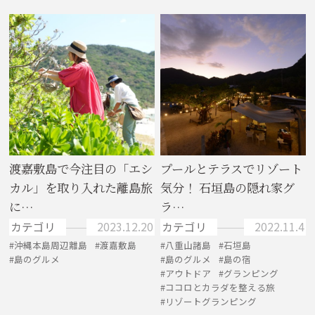
渡嘉敷島で今注目の「エシ
プールとテラスでリゾート
カル」を取り入れた離島旅
気分！ 石垣島の隠れ家グ
に…
ラ…
カテゴリ
2023.12.20
カテゴリ
2022.11.4
沖縄本島周辺離島
渡嘉敷島
八重山諸島
石垣島
島のグルメ
島のグルメ
島の宿
アウトドア
グランピング
ココロとカラダを整える旅
リゾートグランピング