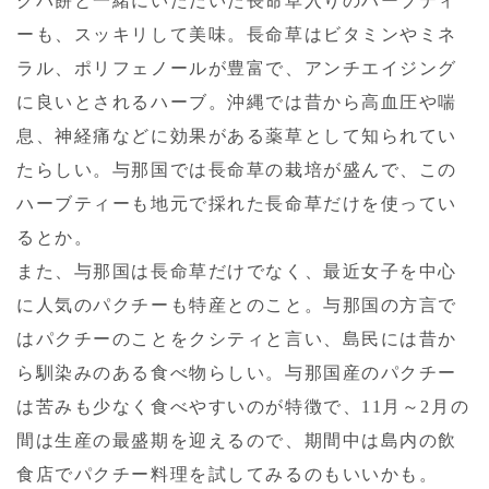
クバ餅と一緒にいただいた長命草入りのハーブティ
ーも、スッキリして美味。長命草はビタミンやミネ
ラル、ポリフェノールが豊富で、アンチエイジング
に良いとされるハーブ。沖縄では昔から高血圧や喘
息、神経痛などに効果がある薬草として知られてい
たらしい。与那国では長命草の栽培が盛んで、この
ハーブティーも地元で採れた長命草だけを使ってい
るとか。
また、与那国は長命草だけでなく、最近女子を中心
に人気のパクチーも特産とのこと。与那国の方言で
はパクチーのことをクシティと言い、島民には昔か
ら馴染みのある食べ物らしい。与那国産のパクチー
は苦みも少なく食べやすいのが特徴で、11月～2月の
間は生産の最盛期を迎えるので、期間中は島内の飲
食店でパクチー料理を試してみるのもいいかも。