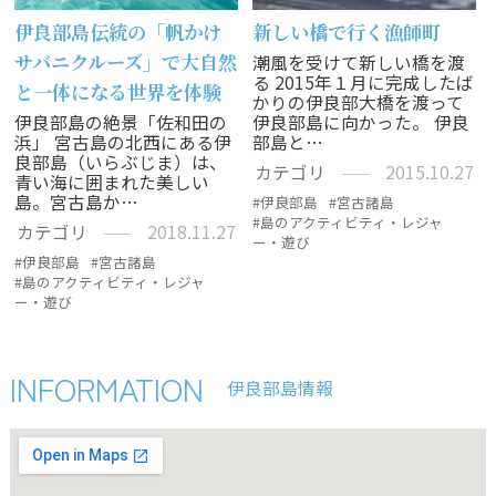
伊良部島伝統の「帆かけ
新しい橋で行く漁師町
サバニクルーズ」で大自然
潮風を受けて新しい橋を渡
る 2015年１月に完成したば
と一体になる世界を体験
かりの伊良部大橋を渡って
伊良部島の絶景「佐和田の
伊良部島に向かった。 伊良
浜」 宮古島の北西にある伊
部島と…
良部島（いらぶじま）は、
カテゴリ
2015.10.27
青い海に囲まれた美しい
島。宮古島か…
伊良部島
宮古諸島
島のアクティビティ・レジャ
カテゴリ
2018.11.27
ー・遊び
伊良部島
宮古諸島
島のアクティビティ・レジャ
ー・遊び
INFORMATION
伊良部島情報