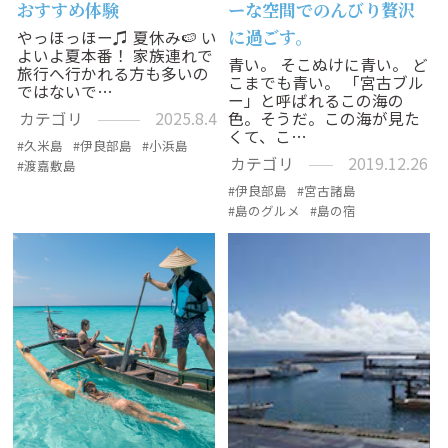
おすすめ体験
ーな空間でのんびり贅沢
に過ごす。
やっほっほー♫ 夏休み🍉 い
よいよ夏本番！ 家族連れで
青い。 そこぬけに青い。 ど
旅行へ行かれる方も多いの
こまでも青い。 「宮古ブル
ではないで…
ー」と呼ばれるこの海の
色。そうだ。この海が見た
カテゴリ
2025.8.4
くて、こ…
久米島
伊良部島
小浜島
カテゴリ
2019.12.26
渡嘉敷島
伊良部島
宮古諸島
島のグルメ
島の宿