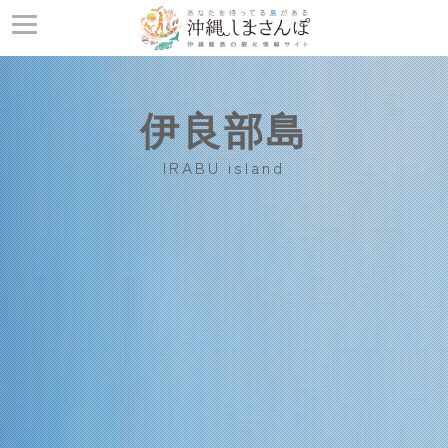
伊良部島
IRABU island