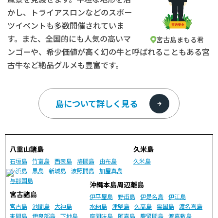
かし、トライアスロンなどのスポー
ツイベントも多数開催されていま
す。また、全国的にも人気の高いマ
宮古島まもる君
ンゴーや、希少価値が高く幻の牛と呼ばれることもある宮
古牛など絶品グルメも豊富です。
島について詳しく見る
八重山諸島
久米島
石垣島
竹富島
西表島
鳩間島
由布島
久米島
小浜島
黒島
新城島
波照間島
加屋真島
与那国島
沖縄本島周辺離島
宮古諸島
伊平屋島
野甫島
伊是名島
伊江島
宮古島
池間島
大神島
水納島
津堅島
久高島
粟国島
渡名喜島
来間島
伊良部島
下地島
座間味島
阿嘉島
慶留間島
渡嘉敷島