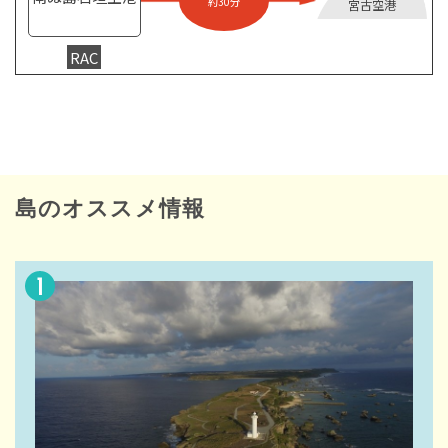
約30分
宮古空港
RAC
島のオススメ情報
1