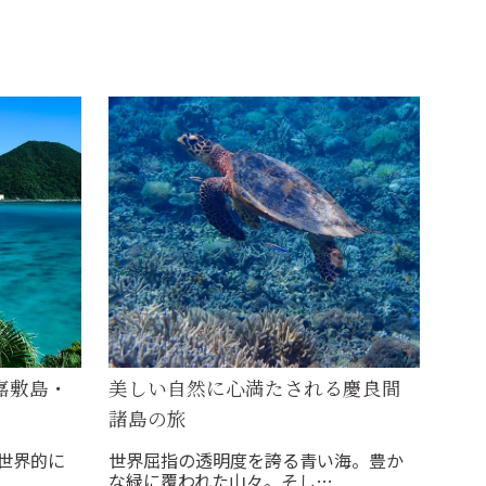
嘉敷島・
美しい自然に心満たされる慶良間
諸島の旅
世界的に
世界屈指の透明度を誇る青い海。豊か
な緑に覆われた山々。そし…