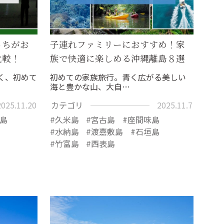
っちがお
子連れファミリーにおすすめ！家
比較！
族で快適に楽しめる沖縄離島８選
く、初めて
初めての家族旅行。青く広がる美しい
海と豊かな山、大自…
2025.11.20
カテゴリ
2025.11.7
島
久米島
宮古島
座間味島
水納島
渡嘉敷島
石垣島
竹富島
西表島