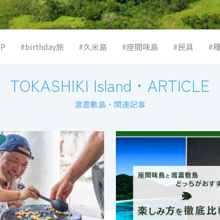
UP
#birthday旅
#久米島
#座間味島
#民具
#
TOKASHIKI Island
・
ARTICLE
渡嘉敷島・関連記事