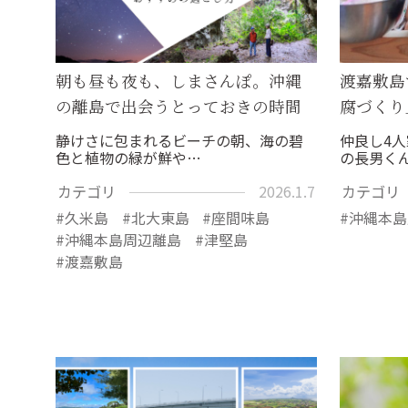
朝も昼も夜も、しまさんぽ。沖縄
渡嘉敷島
の離島で出会うとっておきの時間
腐づくり
静けさに包まれるビーチの朝、海の碧
仲良し4
色と植物の緑が鮮や…
の長男く
カテゴリ
2026.1.7
カテゴリ
久米島
北大東島
座間味島
沖縄本島
沖縄本島周辺離島
津堅島
渡嘉敷島