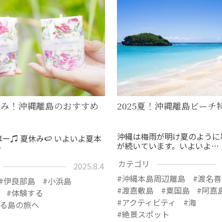
夏休み！沖縄離島のおすすめ
2025夏！沖縄離島ビーチ
沖縄は梅雨が明け夏のように
ー♫ 夏休み🍉 いよいよ夏本
が続いています。いよいよ…
…
カテゴリ
2025.8.4
沖縄本島周辺離島
渡名喜
伊良部島
小浜島
渡嘉敷島
粟国島
阿嘉
体験する
アクティビティ
海
る島の旅へ
絶景スポット