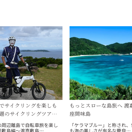
でサイクリングを楽しも
もっとスローな島旅へ 渡
題のサイクリングツア…
座間味島
の周辺離島で自転車旅を楽し
「ケラマブルー」と称され、
嘉敷島編～渡嘉敷島…
も海の美しさが有名な慶良…