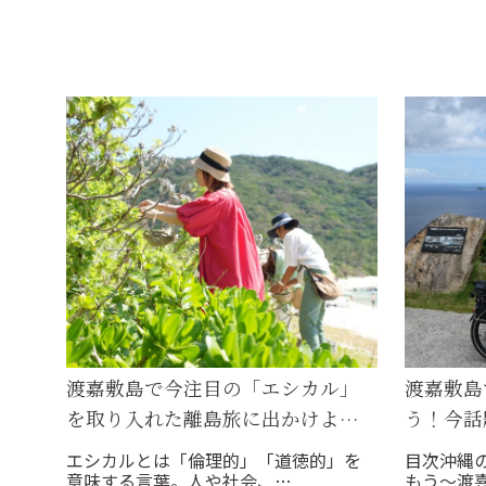
渡嘉敷島で今注目の「エシカル」
渡嘉敷島
を取り入れた離島旅に出かけよ…
う！今話
エシカルとは「倫理的」「道徳的」を
目次沖縄
意味する言葉。人や社会、…
もう～渡