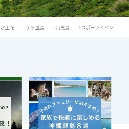
種水土花
#伊平屋島
#阿嘉島
#スポーツイベント