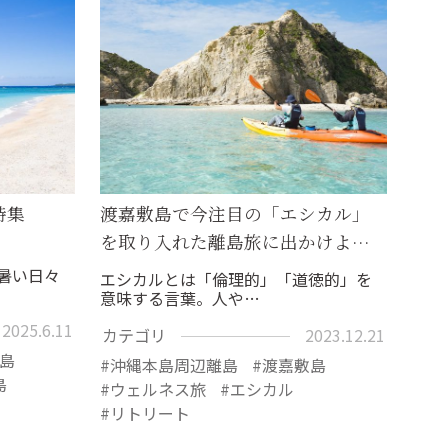
特集
渡嘉敷島で今注目の「エシカル」
を取り入れた離島旅に出かけよ…
暑い日々
エシカルとは「倫理的」「道徳的」を
意味する言葉。人や…
2025.6.11
カテゴリ
2023.12.21
島
沖縄本島周辺離島
渡嘉敷島
島
ウェルネス旅
エシカル
リトリート