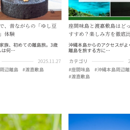
で、昔ながらの「ゆし豆
座間味島と渡嘉敷島はど
」体験
すすめ？楽しみ方を徹底
人家族、初めての離島旅。3歳
沖縄本島からのアクセスがよ
んは何…
離島を旅する方に…
2025.11.27
カテゴリ
周辺離島
渡嘉敷島
座間味島
沖縄本島周辺離
渡嘉敷島