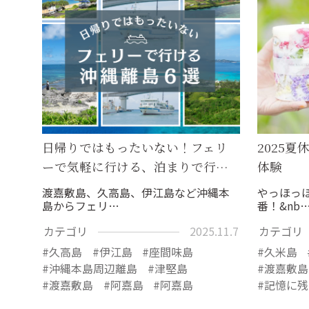
日帰りではもったいない！フェリ
2025
ーで気軽に行ける、泊まりで行…
体験
渡嘉敷島、久高島、伊江島など沖縄本
やっほっほ
島からフェリ…
番！&nb
カテゴリ
2025.11.7
カテゴリ
久高島
伊江島
座間味島
久米島
沖縄本島周辺離島
津堅島
渡嘉敷島
渡嘉敷島
阿嘉島
阿嘉島
記憶に残