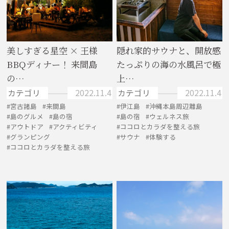
美しすぎる星空 × 王様
隠れ家的サウナと、開放感
BBQディナー！ 来間島
たっぷりの海の水風呂で極
の…
上…
カテゴリ
2022.11.4
カテゴリ
2022.11.4
宮古諸島
来間島
伊江島
沖縄本島周辺離島
島のグルメ
島の宿
島の宿
ウェルネス旅
アウトドア
アクティビティ
ココロとカラダを整える旅
グランピング
サウナ
体験する
ココロとカラダを整える旅