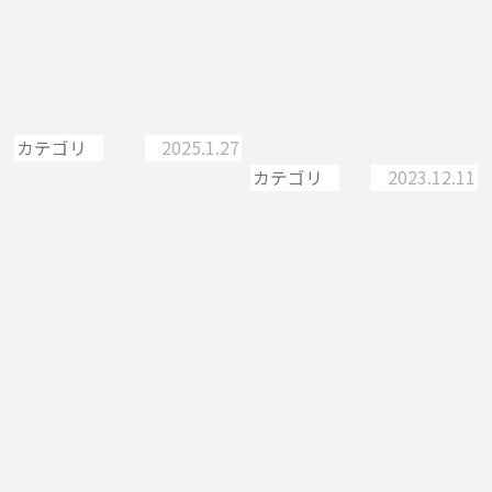
Birthdayコンシェルジュ
久米島での「もう１泊」に
が企画「久米島まるご…
キャンプという選択肢を。
…
カテゴリ
2025.1.27
カテゴリ
2023.12.11
久米島
久米島
birthday旅
久米島
久米島
久米島
奥武島
島んちゅガイド
島のアクティビティ・レ
ジャー・遊び
アウトドア
アクティビティ
キャンプ