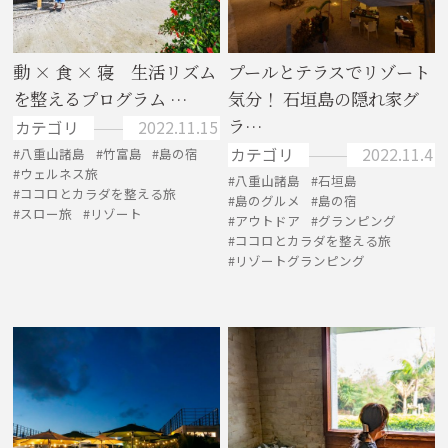
動 × 食 × 寝 生活リズム
プールとテラスでリゾート
を整えるプログラム …
気分！ 石垣島の隠れ家グ
ラ…
カテゴリ
2022.11.15
カテゴリ
2022.11.4
八重山諸島
竹富島
島の宿
ウェルネス旅
八重山諸島
石垣島
ココロとカラダを整える旅
島のグルメ
島の宿
スロー旅
リゾート
アウトドア
グランピング
ココロとカラダを整える旅
リゾートグランピング