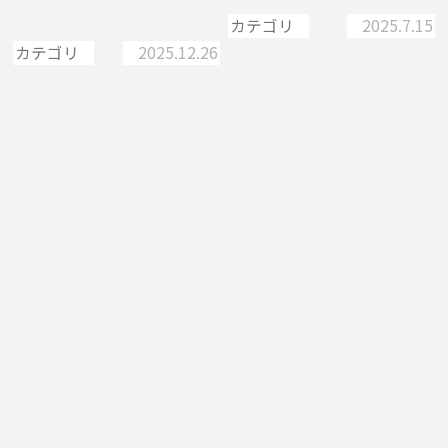
「ヤ…
カテゴリ
2025.7.15
カテゴリ
2025.12.26
久米島
久米島
伊平屋島
渡名喜島
久米島
久米島
アクティビティ
ココロ巡る、沖縄離島た
び
体験する
記憶に残る島の旅へ