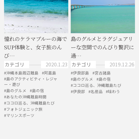
憧れのケラマブルーの海で
島のグルメとラグジュアリ
SUP体験と、女子旅のん
ーな空間でのんびり贅沢に
び…
過…
カテゴリ
2020.1.23
カテゴリ
2019.12.26
沖縄本島周辺離島
阿嘉島
伊良部島
宮古諸島
島のアクティビティ・レジャ
島のグルメ
島の宿
ー・遊び
ココロ巡る、沖縄離島たび
島のグルメ
島の宿
伊良部
名産品
味わう
あなたの沖縄離島時間
ココロ巡る、沖縄離島たび
フォトジェニック旅
マリンスポーツ