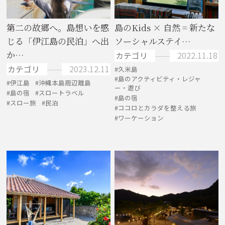
第二の故郷へ。島想いを感
島のKids × 自然 = 新たな
じる「伊江島の民泊」へ出
ソーシャルステイ…
か…
カテゴリ
2022.11.18
カテゴリ
2023.12.11
久米島
島のアクティビティ・レジャ
伊江島
沖縄本島周辺離島
ー・遊び
島の宿
スロートラベル
島の宿
スロー旅
民泊
ココロとカラダを整える旅
ワーケーション