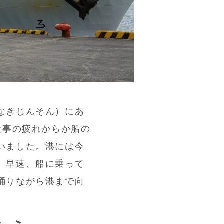
なきじんそん）にあ
仕事の疲れからか船の
いました。港には今
。早速、船に乗って
踊りながら港まで向