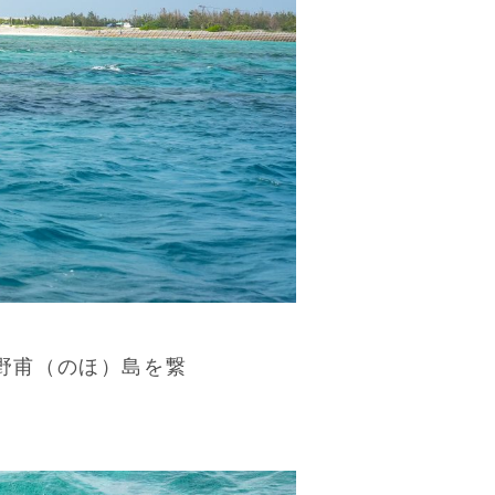
野甫（のほ）島を繋