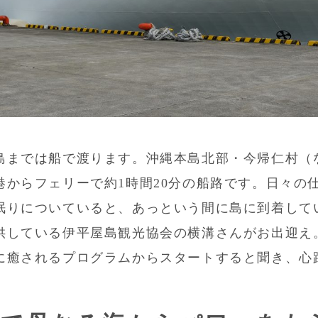
島までは船で渡ります。沖縄本島北部・今帰仁村（
港からフェリーで約1時間20分の船路です。日々の
眠りについていると、あっという間に島に到着して
供している伊平屋島観光協会の横溝さんがお出迎え
に癒されるプログラムからスタートすると聞き、心