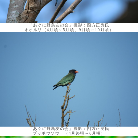
「あぐに野鳥友の会」撮影：四方正良氏
オオルリ（4月頃～5月頃、9月頃～10月頃）
「あぐに野鳥友の会」撮影：四方正良氏
ブッポウソウ （4月終頃～6月頃）