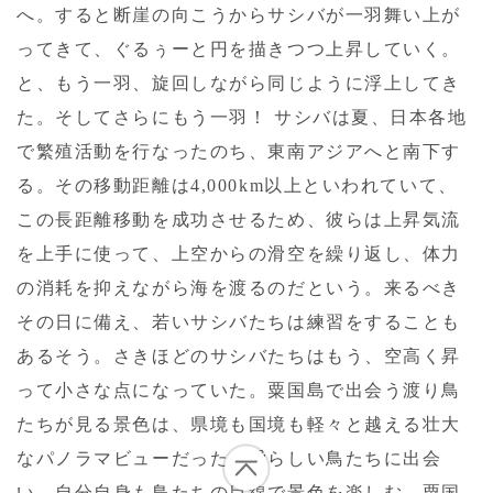
へ。すると断崖の向こうからサシバが一羽舞い上が
ってきて、ぐるぅーと円を描きつつ上昇していく。
と、もう一羽、旋回しながら同じように浮上してき
た。そしてさらにもう一羽！ サシバは夏、日本各地
で繁殖活動を行なったのち、東南アジアへと南下す
る。その移動距離は4,000km以上といわれていて、
この長距離移動を成功させるため、彼らは上昇気流
を上手に使って、上空からの滑空を繰り返し、体力
の消耗を抑えながら海を渡るのだという。来るべき
その日に備え、若いサシバたちは練習をすることも
あるそう。さきほどのサシバたちはもう、空高く昇
って小さな点になっていた。粟国島で出会う渡り鳥
たちが見る景色は、県境も国境も軽々と越える壮大
なパノラマビューだった。愛らしい鳥たちに出会
い、自分自身も鳥たちの目線で景色を楽しむ。粟国