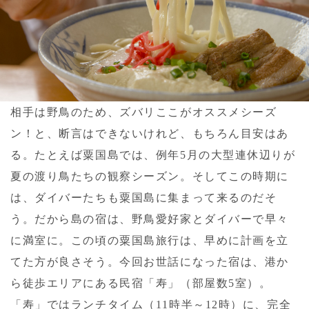
相手は野鳥のため、ズバリここがオススメシーズ
ン！と、断言はできないけれど、もちろん目安はあ
る。たとえば粟国島では、例年5月の大型連休辺りが
夏の渡り鳥たちの観察シーズン。そしてこの時期に
は、ダイバーたちも粟国島に集まって来るのだそ
う。だから島の宿は、野鳥愛好家とダイバーで早々
に満室に。この頃の粟国島旅行は、早めに計画を立
てた方が良さそう。今回お世話になった宿は、港か
ら徒歩エリアにある民宿「寿」（部屋数5室）。
「寿」ではランチタイム（11時半～12時）に、完全