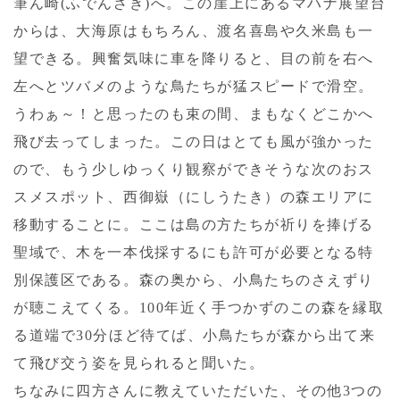
筆ん崎(ふでんざき)へ。この崖上にあるマハナ展望台
からは、大海原はもちろん、渡名喜島や久米島も一
望できる。興奮気味に車を降りると、目の前を右へ
左へとツバメのような鳥たちが猛スピードで滑空。
うわぁ～！と思ったのも束の間、まもなくどこかへ
飛び去ってしまった。この日はとても風が強かった
ので、もう少しゆっくり観察ができそうな次のおス
スメスポット、西御嶽（にしうたき）の森エリアに
移動することに。ここは島の方たちが祈りを捧げる
聖域で、木を一本伐採するにも許可が必要となる特
別保護区である。森の奥から、小鳥たちのさえずり
が聴こえてくる。100年近く手つかずのこの森を縁取
る道端で30分ほど待てば、小鳥たちが森から出て来
て飛び交う姿を見られると聞いた。
ちなみに四方さんに教えていただいた、その他3つの