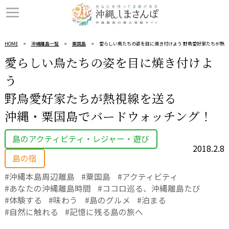
HOME
沖縄離島一覧
粟国島
愛らしい鳥たちの姿を目に焼き付けよう 野鳥愛好家たちが熱視
愛らしい鳥たちの姿を目に焼き付けよ
う
野鳥愛好家たちが熱視線を送る
沖縄・粟国島でバードウォッチング！
島のアクティビティ・レジャー・遊び
2018.2.8
島の宿
沖縄本島周辺離島
粟国島
アクティビティ
あなたの沖縄離島時間
ココロ巡る、沖縄離島たび
体験する
味わう
島のグルメ
泊まる
自然に触れる
記憶に残る島の旅へ