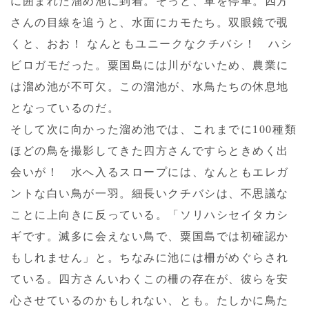
に囲まれた溜め池に到着。そっと、車を停車。四方
さんの目線を追うと、水面にカモたち。双眼鏡で覗
くと、おお！ なんともユニークなクチバシ！ ハシ
ビロガモだった。粟国島には川がないため、農業に
は溜め池が不可欠。この溜池が、水鳥たちの休息地
となっているのだ。
そして次に向かった溜め池では、これまでに100種類
ほどの鳥を撮影してきた四方さんですらときめく出
会いが！ 水へ入るスロープには、なんともエレガ
ントな白い鳥が一羽。細長いクチバシは、不思議な
ことに上向きに反っている。「ソリハシセイタカシ
ギです。滅多に会えない鳥で、粟国島では初確認か
もしれません」と。ちなみに池には柵がめぐらされ
ている。四方さんいわくこの柵の存在が、彼らを安
心させているのかもしれない、とも。たしかに鳥た