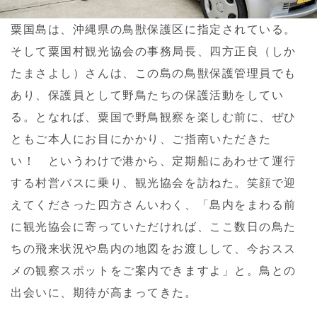
粟国島は、沖縄県の鳥獣保護区に指定されている。
そして粟国村観光協会の事務局長、四方正良（しか
たまさよし）さんは、この島の鳥獣保護管理員でも
あり、保護員として野鳥たちの保護活動をしてい
る。となれば、粟国で野鳥観察を楽しむ前に、ぜひ
ともご本人にお目にかかり、ご指南いただきた
い！ というわけで港から、定期船にあわせて運行
する村営バスに乗り、観光協会を訪ねた。笑顔で迎
えてくださった四方さんいわく、「島内をまわる前
に観光協会に寄っていただければ、ここ数日の鳥た
ちの飛来状況や島内の地図をお渡しして、今おスス
メの観察スポットをご案内できますよ」と。鳥との
出会いに、期待が高まってきた。