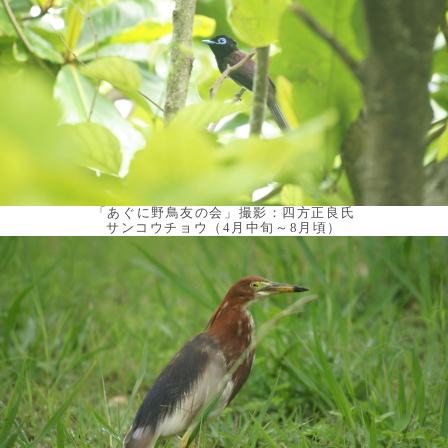
「あぐに野鳥友の会」撮影：四方正良氏
サンコウチョウ（4月中旬～8月頃）