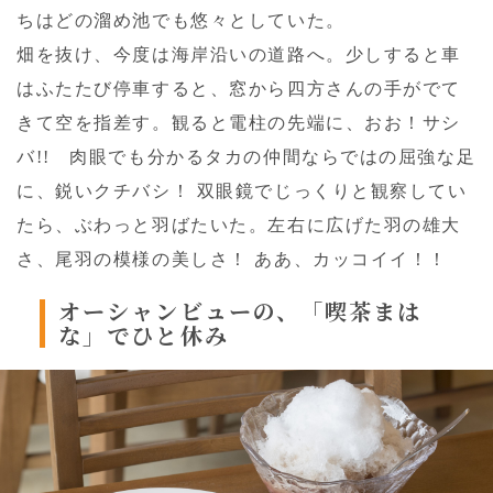
ちはどの溜め池でも悠々としていた。
畑を抜け、今度は海岸沿いの道路へ。少しすると車
はふたたび停車すると、窓から四方さんの手がでて
きて空を指差す。観ると電柱の先端に、おお！サシ
バ!! 肉眼でも分かるタカの仲間ならではの屈強な足
に、鋭いクチバシ！ 双眼鏡でじっくりと観察してい
たら、ぶわっと羽ばたいた。左右に広げた羽の雄大
さ、尾羽の模様の美しさ！ ああ、カッコイイ！！
オーシャンビューの、
「喫茶まは
な」でひと休み