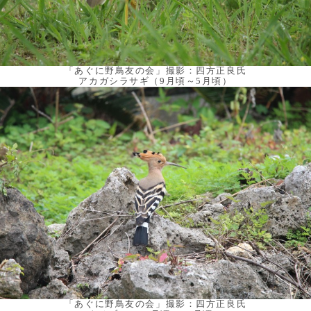
「あぐに野鳥友の会」撮影：四方正良氏
アカガシラサギ（9月頃～5月頃）
「あぐに野鳥友の会」撮影：四方正良氏