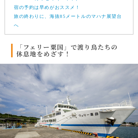
宿の予約は早めがおススメ！
旅の終わりに、海抜85メートルのマハナ展望台
へ
「フェリー粟国」で
渡り鳥たちの
休息地をめざす！