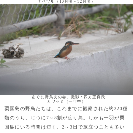
ナベヅル（10月頃～12月頃）
「あぐに野鳥友の会」撮影：四方正良氏
カワセミ（一年中）
粟国島の野鳥たちは、これまでに観察された約220種
類のうち、じつに7～8割が渡り鳥。しかも一羽が粟
国島にいる時間は短く、2～3日で旅立つことも多い