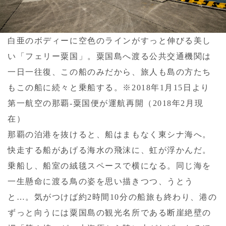
白亜のボディーに空色のラインがすっと伸びる美し
い「フェリー粟国」。粟国島へ渡る公共交通機関は
一日一往復、この船のみだから、旅人も島の方たち
もこの船に続々と乗船する。※2018年1月15日より
第一航空の那覇-粟国便が運航再開（2018年2月現
在）
那覇の泊港を抜けると、船はまもなく東シナ海へ。
快走する船があげる海水の飛沫に、虹が浮かんだ。
乗船し、船室の絨毯スペースで横になる。同じ海を
一生懸命に渡る鳥の姿を思い描きつつ、うとう
と…。気がつけば約2時間10分の船旅も終わり、港の
ずっと向うには粟国島の観光名所である断崖絶壁の