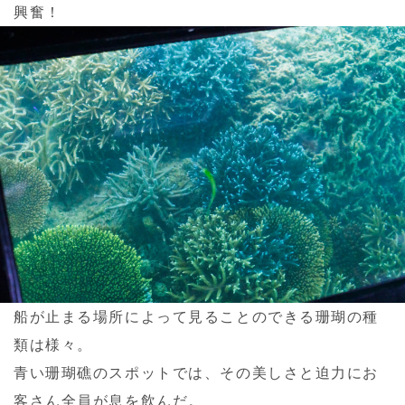
興奮！
船が止まる場所によって見ることのできる珊瑚の種
類は様々。
青い珊瑚礁のスポットでは、その美しさと迫力にお
客さん全員が息を飲んだ。