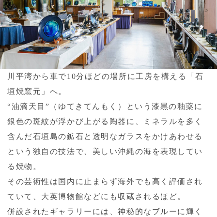
川平湾から車で10分ほどの場所に工房を構える「石
垣焼窯元」へ。
“油滴天目”（ゆてきてんもく）という漆黒の釉薬に
銀色の斑紋が浮かび上がる陶器に、ミネラルを多く
含んだ石垣島の鉱石と透明なガラスをかけあわせる
という独自の技法で、美しい沖縄の海を表現してい
る焼物。
その芸術性は国内に止まらず海外でも高く評価され
ていて、大英博物館などにも収蔵されるほど。
併設されたギャラリーには、神秘的なブルーに輝く