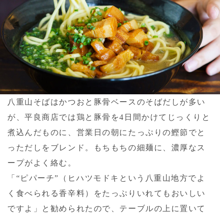
八重山そばはかつおと豚骨ベースのそばだしが多い
が、平良商店では鶏と豚骨を4日間かけてじっくりと
煮込んだものに、営業日の朝にたっぷりの鰹節でと
っただしをブレンド。もちもちの細麺に、濃厚なス
ープがよく絡む。
「“ピパーチ”（ヒハツモドキという八重山地方でよ
く食べられる香辛料）をたっぷりいれてもおいしい
ですよ」と勧められたので、テーブルの上に置いて