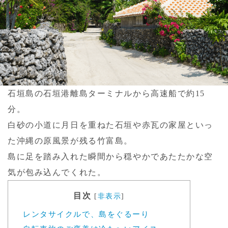
石垣島の石垣港離島ターミナルから高速船で約15
分。
白砂の小道に月日を重ねた石垣や赤瓦の家屋といっ
た沖縄の原風景が残る竹富島。
島に足を踏み入れた瞬間から穏やかであたたかな空
気が包み込んでくれた。
目次
[
非表示
]
レンタサイクルで、島をぐるーり