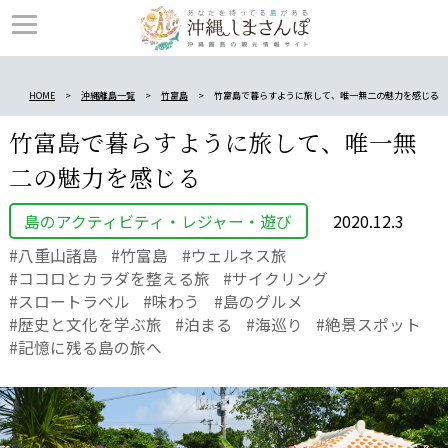
HOME
沖縄離島一覧
竹富島
竹富島で暮らすように旅して、唯一無二の魅力を感じる
竹富島で暮らすように旅して、唯一無
二の魅力を感じる
島のアクティビティ・レジャー・遊び
2020.12.3
八重山諸島
竹富島
ウェルネス旅
ココロとカラダを整える旅
サイクリング
スロートラベル
味わう
島のグルメ
歴史と文化を学ぶ旅
泊まる
海巡り
絶景スポット
記憶に残る島の旅へ