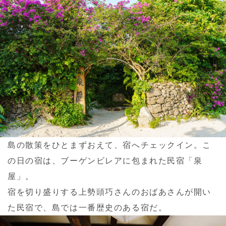
島の散策をひとまずおえて、宿へチェックイン。こ
の日の宿は、ブーゲンビレアに包まれた民宿「泉
屋」。
宿を切り盛りする上勢頭巧さんのおばあさんが開い
た民宿で、島では一番歴史のある宿だ。