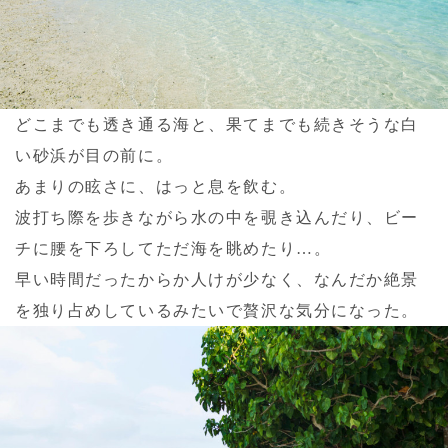
どこまでも透き通る海と、果てまでも続きそうな白
い砂浜が目の前に。
あまりの眩さに、はっと息を飲む。
波打ち際を歩きながら水の中を覗き込んだり、ビー
チに腰を下ろしてただ海を眺めたり…。
早い時間だったからか人けが少なく、なんだか絶景
を独り占めしているみたいで贅沢な気分になった。