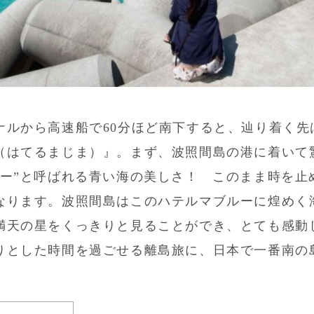
ナルから高速船で60分ほど南下すると、辿り着く先
（はてるまじま）』。まず、波照間島の港に着いて
ルー”と呼ばれる青い海の美しさ！ このまま時を止
なります。波照間島はこのハテルマブルーに煌めく
満天の星をくっきりと見ることができ、とても感動
りとした時間を過ごせる離島旅に、日本で一番南の