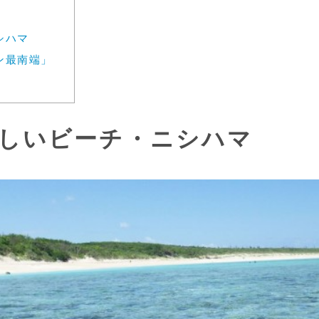
シハマ
ン最南端」
しいビーチ・ニシハマ