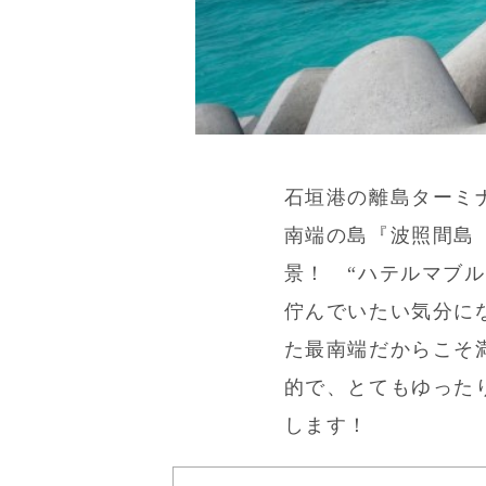
石垣港の離島ターミ
南端の島『波照間島
景！ “ハテルマブ
佇んでいたい気分に
た最南端だからこそ
的で、とてもゆった
します！