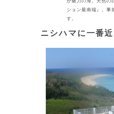
が魅力の海。天然の
ション最南端』。事
す。
ニシハマに一番近