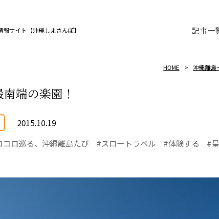
記事一
情報サイト【沖縄しまさんぽ】
HOME
沖縄離島
最南端の楽園！
2015.10.19
ココロ巡る、沖縄離島たび
スロートラベル
体験する