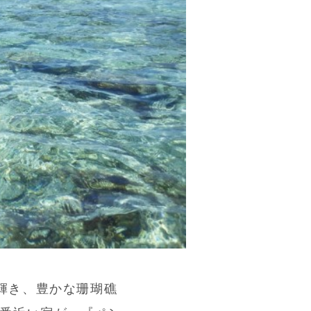
輝き、豊かな珊瑚礁