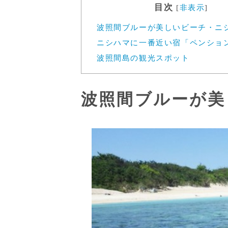
目次
[
非表示
]
波照間ブルーが美しいビーチ・ニ
ニシハマに一番近い宿「ペンショ
波照間島の観光スポット
波照間ブルーが美