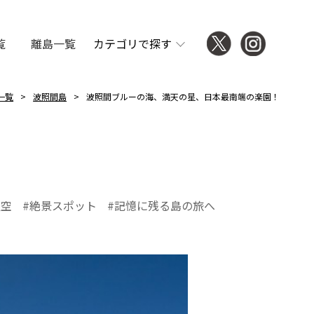
覧
離島一覧
カテゴリで探す
一覧
波照間島
波照間ブルーの海、満天の星、日本最南端の楽園！
星空
絶景スポット
記憶に残る島の旅へ