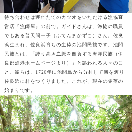
待ち合わせは獲れたてのカツオをいただける漁協直
営店『漁師屋』の前で。ガイドさんは、漁協の職員
でもある普天間一子（ふてんまかずこ）さん。佐良
浜生まれ、佐良浜育ちの生粋の池間民族です。池間
民族とは、「誇り高き血脈を自負する海洋民族（伊
良部漁港ホームページより）」と謳われる人々のこ
と。彼らは、1720年に池間島から分村して海を渡り
佐良浜に村をつくりました。これが、現在の集落の
始まりです。