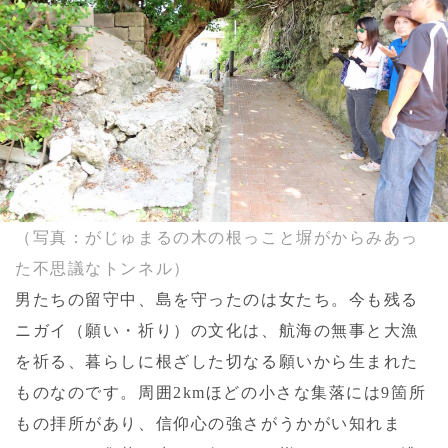
（写真：がじゅまるの木の根っこと塀がからみあっ
た不思議なトンネル）
男たちの留守中、島を守ったのは女たち。今も残る
ニガイ（願い・祈り）の文化は、航海の無事と大漁
を祈る、暮らしに根ざした切なる願いから生まれた
ものなのです。周囲2kmほどの小さな集落には9箇所
もの拝所があり、信仰心の強さがうかがい知れま