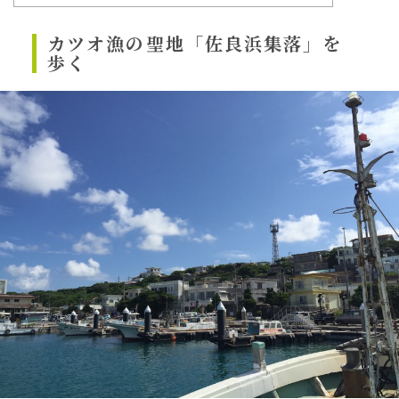
カツオ漁の聖地「佐良浜集落」を
歩く