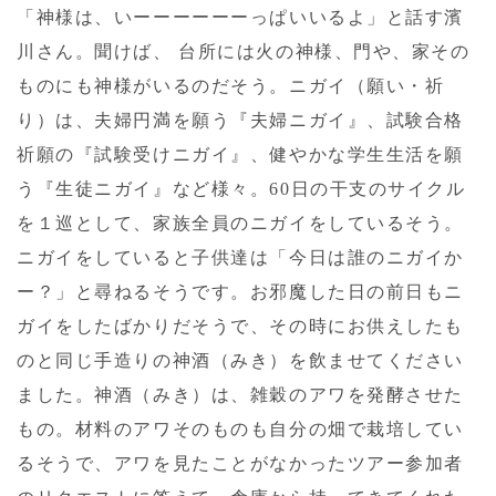
「神様は、いーーーーーーっぱいいるよ」と話す濱
川さん。聞けば、 台所には火の神様、門や、家その
ものにも神様がいるのだそう。ニガイ（願い・祈
り）は、夫婦円満を願う『夫婦ニガイ』、試験合格
祈願の『試験受けニガイ』、健やかな学生生活を願
う『生徒ニガイ』など様々。60日の干支のサイクル
を１巡として、家族全員のニガイをしているそう。
ニガイをしていると子供達は「今日は誰のニガイか
ー？」と尋ねるそうです。お邪魔した日の前日もニ
ガイをしたばかりだそうで、その時にお供えしたも
のと同じ手造りの神酒（みき）を飲ませてください
ました。神酒（みき）は、雑穀のアワを発酵させた
もの。材料のアワそのものも自分の畑で栽培してい
るそうで、アワを見たことがなかったツアー参加者