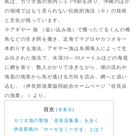
島は、カツオ漁の県内シェア8割を誇り、沖縄のほか
の地域ではもう見られない伝統的漁法（※）の技術
と文化が残っています。
※アギヤー 漁 （追い込み漁）で獲ったぐるくんの稚
魚などの生き餌を撒き、近海でマグロやカツオを一
本釣りする漁法。アギヤー漁は糸満海人によって生
み出された漁法で、水深20～30メートルほどの海底
に網を張り、数人がかりで泳ぎながら、潮の流れや
海底の地形から魚が逃げる方向を読み、網へと追い
込む。（伊良部漁業協同組合ホームページ『佐良浜
の漁業』 ）より。
目次
[
非表示
]
カツオ漁の聖地「佐良浜集落」を歩く
伊良部島の「やーがまくーがま」とは？