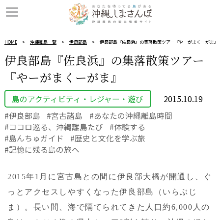
HOME
沖縄離島一覧
伊良部島
伊良部島『佐良浜』の集落散策ツアー『やーがまくーがま』
伊良部島『佐良浜』の集落散策ツアー
『やーがまくーがま』
島のアクティビティ・レジャー・遊び
2015.10.19
伊良部島
宮古諸島
あなたの沖縄離島時間
ココロ巡る、沖縄離島たび
体験する
島んちゅガイド
歴史と文化を学ぶ旅
記憶に残る島の旅へ
2015年1月に宮古島との間に伊良部大橋が開通し、ぐ
っとアクセスしやすくなった伊良部島（いらぶじ
ま）。長い間、海で隔てられてきた人口約6,000人の