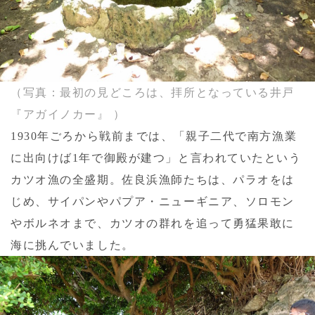
（写真：最初の見どころは、拝所となっている井戸
『アガイノカー』 ）
1930年ごろから戦前までは、「親子二代で南方漁業
に出向けば1年で御殿が建つ」と言われていたという
カツオ漁の全盛期。佐良浜漁師たちは、パラオをは
じめ、サイパンやパプア・ニューギニア、ソロモン
やボルネオまで、カツオの群れを追って勇猛果敢に
海に挑んでいました。