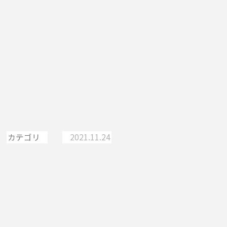
環境にやさしい八重山の
旅〜石垣島、小浜島、鳩間
島〜
カテゴリ
2021.11.24
八重山諸島
小浜島
石垣島
鳩間島
島のアクティビティ・レ
ジャー・遊び
アウトドア
アクティビティ
ココロ巡る、沖縄離島た