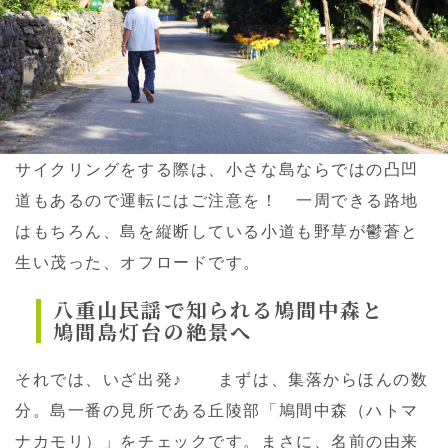
サイクリングをする際は、小さな島ならではの凸凹
道もあるので運転にはご注意を！ 一周できる路地
はもちろん、島を縦断している小道も野草が鬱蒼と
生い茂った、オフロードです。
八重山民謡で知られる鳩間中森と
鳩間島灯台の絶景へ
それでは、いざ出発♪ まずは、集落からほんの数
分。島一番の見所である丘陵部「鳩間中森（ハトマ
ナカモリ）」をチェックです。まさに、名前の由来