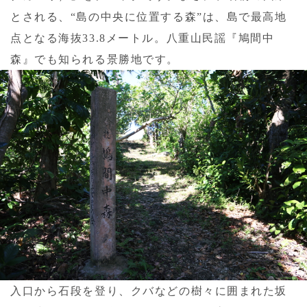
とされる、“島の中央に位置する森”は、島で最高地
点となる海抜33.8メートル。八重山民謡『鳩間中
森』でも知られる景勝地です。
入口から石段を登り、クバなどの樹々に囲まれた坂