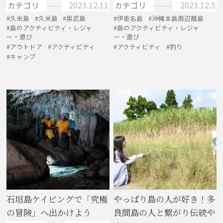
カテゴリ
2023.12.11
カテゴリ
2023.12.5
久米島
久米島
奥武島
伊是名島
沖縄本島周辺離島
島のアクティビティ・レジャ
島のアクティビティ・レジャ
ー・遊び
ー・遊び
アウトドア
アクティビティ
アクティビティ
釣り
キャンプ
石垣島ケイビングで「究極
やっぱり島の人が好き！多
の冒険」へ出かけよう
良間島の人と繋がり伝統や