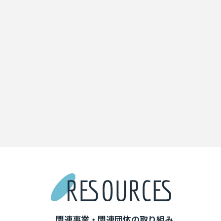
八重山諸島
YAEYAMA ISLANDS
石垣島
竹富島
西表島
鳩間島
由布島
小浜島
黒島
新城島
波照間島
加屋真島
与那国島
関連事業・関連団体の取り組み