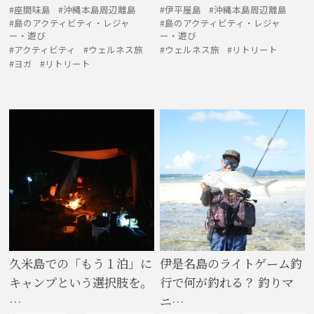
座間味島
沖縄本島周辺離島
伊平屋島
沖縄本島周辺離島
島のアクティビティ・レジャ
島のアクティビティ・レジャ
ー・遊び
ー・遊び
アクティビティ
ウェルネス旅
ウェルネス旅
リトリート
ヨガ
リトリート
久米島での「もう１泊」に
伊是名島のライトゲーム釣
キャンプという選択肢を。
行で何が釣れる？ 釣りマ
…
ニ…