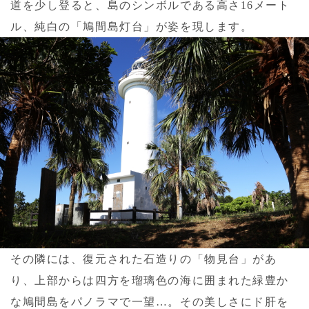
道を少し登ると、島のシンボルである高さ16メート
ル、純白の「鳩間島灯台」が姿を現します。
その隣には、復元された石造りの「物見台」があ
り、上部からは四方を瑠璃色の海に囲まれた緑豊か
な鳩間島をパノラマで一望…。その美しさにド肝を