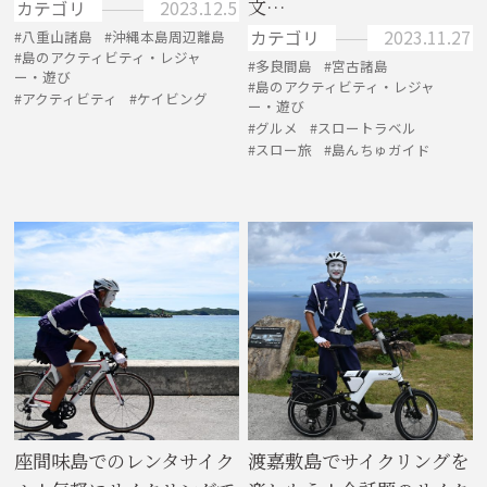
文…
カテゴリ
2023.12.5
カテゴリ
2023.11.27
八重山諸島
沖縄本島周辺離島
島のアクティビティ・レジャ
多良間島
宮古諸島
ー・遊び
島のアクティビティ・レジャ
アクティビティ
ケイビング
ー・遊び
グルメ
スロートラベル
スロー旅
島んちゅガイド
座間味島でのレンタサイク
渡嘉敷島でサイクリングを