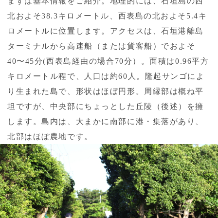
まずは基本情報をご紹介。地理的には、石垣島の西
北およそ38.3キロメートル、西表島の北およそ5.4キ
ロメートルに位置します。アクセスは、石垣港離島
ターミナルから高速船（または貨客船）でおよそ
40〜45分(西表島経由の場合70分）。面積は0.96平方
キロメートル程で、人口は約60人。隆起サンゴによ
り生まれた島で、形状はほぼ円形。周縁部は概ね平
坦ですが、中央部にちょっとした丘陵（後述）を擁
します。島内は、大まかに南部に港・集落があり、
北部はほぼ農地です。