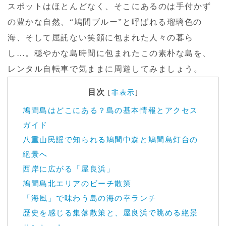
スポットはほとんどなく、そこにあるのは手付かず
の豊かな自然、“鳩間ブルー”と呼ばれる瑠璃色の
海、そして屈託ない笑顔に包まれた人々の暮ら
し…。穏やかな島時間に包まれたこの素朴な島を、
レンタル自転車で気ままに周遊してみましょう。
目次
[
非表示
]
鳩間島はどこにある？島の基本情報とアクセス
ガイド
八重山民謡で知られる鳩間中森と鳩間島灯台の
絶景へ
西岸に広がる「屋良浜」
鳩間島北エリアのビーチ散策
「海風」で味わう島の海の幸ランチ
歴史を感じる集落散策と、屋良浜で眺める絶景