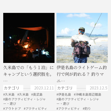
久米島での「もう１泊」に
伊是名島のライトゲーム釣
キャンプという選択肢を。
行で何が釣れる？ 釣りマ
…
ニ…
カテゴリ
2023.12.11
カテゴリ
2023.12.5
久米島
久米島
奥武島
伊是名島
沖縄本島周辺離島
島のアクティビティ・レジャ
島のアクティビティ・レジャ
ー・遊び
ー・遊び
アウトドア
アクティビティ
アクティビティ
釣り