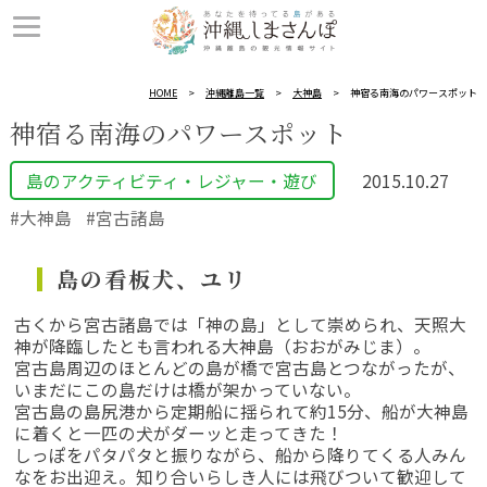
HOME
沖縄離島一覧
大神島
神宿る南海のパワースポット
神宿る南海のパワースポット
島のアクティビティ・レジャー・遊び
2015.10.27
大神島
宮古諸島
島の看板犬、ユリ
古くから宮古諸島では「神の島」として崇められ、天照大
神が降臨したとも言われる大神島（おおがみじま）。
宮古島周辺のほとんどの島が橋で宮古島とつながったが、
いまだにこの島だけは橋が架かっていない。
宮古島の島尻港から定期船に揺られて約15分、船が大神島
に着くと一匹の犬がダーッと走ってきた！
しっぽをパタパタと振りながら、船から降りてくる人みん
なをお出迎え。知り合いらしき人には飛びついて歓迎して