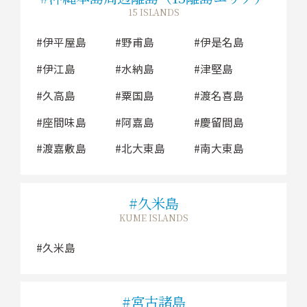
15 ISLANDS
伊平屋島
野甫島
伊是名島
伊江島
水納島
津堅島
久高島
粟国島
渡名喜島
座間味島
阿嘉島
慶留間島
渡嘉敷島
北大東島
南大東島
久米島
KUME ISLANDS
久米島
宮古諸島