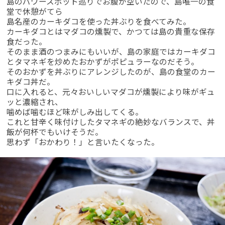
島のパワースポット巡りでお腹が空いたので、島唯一の食
堂で休憩がてら
島名産のカーキダコを使った丼ぶりを食べてみた。
カーキダコとはマダコの燻製で、かつては島の貴重な保存
食だった。
そのまま酒のつまみにもいいが、島の家庭ではカーキダコ
とタマネギを炒めたおかずがポピュラーなのだそう。
そのおかずを丼ぶりにアレンジしたのが、島の食堂のカー
キダコ丼だ。
口に入れると、元々おいしいマダコが燻製により味がギュ
ッと濃縮され、
噛めば噛むほど味がしみ出してくる。
これと甘辛く味付けしたタマネギの絶妙なバランスで、丼
飯が何杯でもいけそうだ。
思わず「おかわり！」と言いたくなった。