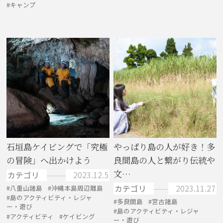
キャンプ
石垣島ケイビングで「究極
やっぱり島の人が好き！多
の冒険」へ出かけよう
良間島の人と繋がり伝統や
文…
カテゴリ
2023.12.5
カテゴリ
2023.11.27
八重山諸島
沖縄本島周辺離島
島のアクティビティ・レジャ
多良間島
宮古諸島
ー・遊び
島のアクティビティ・レジャ
アクティビティ
ケイビング
ー・遊び