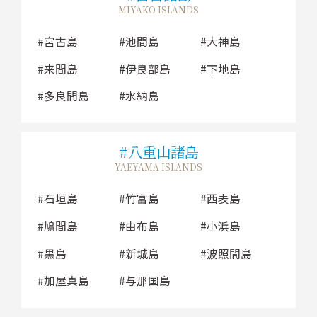
MIYAKO ISLANDS
宮古島
池間島
大神島
来間島
伊良部島
下地島
多良間島
水納島
八重山諸島
YAEYAMA ISLANDS
石垣島
竹富島
西表島
鳩間島
由布島
小浜島
黒島
新城島
波照間島
加屋真島
与那国島