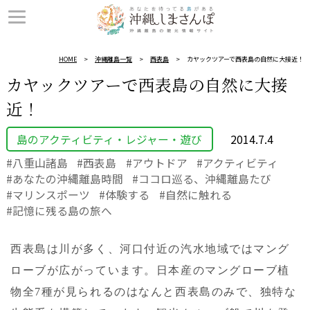
HOME
沖縄離島一覧
西表島
カヤックツアーで西表島の自然に大接近！
カヤックツアーで西表島の自然に大接
近！
島のアクティビティ・レジャー・遊び
2014.7.4
八重山諸島
西表島
アウトドア
アクティビティ
あなたの沖縄離島時間
ココロ巡る、沖縄離島たび
マリンスポーツ
体験する
自然に触れる
記憶に残る島の旅へ
西表島は川が多く、河口付近の汽水地域ではマング
ローブが広がっています。日本産のマングローブ植
物全7種が見られるのはなんと西表島のみで、独特な